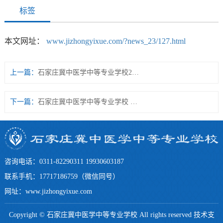
标签
本文网址：
www.jizhongyixue.com/?news_23/127.html
上一篇：
石家庄冀中医学中等专业学校2022年教师招聘公告
下一篇：
石家庄冀中医学中等专业学校 2020年教师及专职班主任招聘公告
咨询电话：0311-82290311 19930603187
联系手机：17717186759（微信同号）
网址：www.jizhongyixue.com
Copyright © 石家庄冀中医学中等专业学校 All rights reserved 技术支